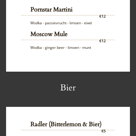
Pornstar Martini
€12
Wodka - passievrucht - limoen - eiwit
Moscow Mule
€12
Wodka - ginger beer - limoen - munt
Bier
Radler (Bitterlemon & Bier)
€5