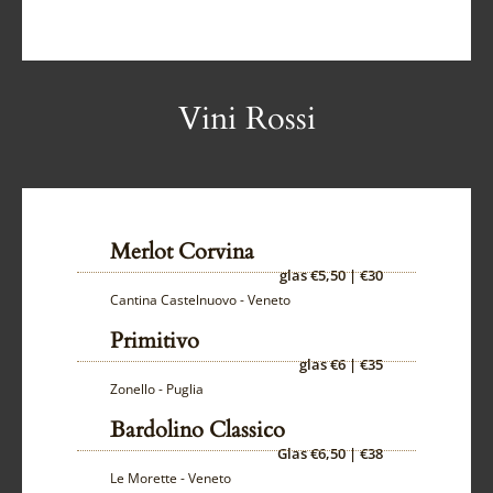
Vini Rossi
Merlot Corvina
glas €5,50 | €30
Cantina Castelnuovo - Veneto
Primitivo
glas €6 | €35
Zonello - Puglia
Bardolino Classico
Glas €6,50 | €38
Le Morette - Veneto