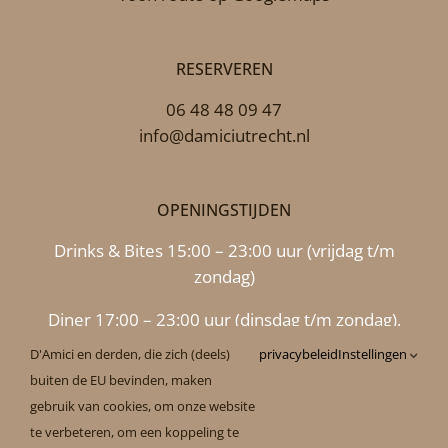
RESERVEREN
06 48 48 09 47
info@damiciutrecht.nl
OPENINGSTIJDEN
Drinks & Bites 15:00 – 23:00 uur (vrijdag t/m
zondag)
Diner 17:00 – 23:00 uur (dinsdag t/m zondag),
maandag 17.00 uur – 22.00 uur
D'Amici en derden, die zich (deels)
privacybeleid
Instellingen
buiten de EU bevinden, maken
Pizza afhaal 17:00 – 21:00 uur (dinsdag t/m
gebruik van cookies, om onze website
zondag), maandag tot 20.30 uur
te verbeteren, om een koppeling te