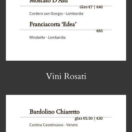
Moscato D’Asti
Glas €7 | €40
Cordero san Giorgio - Lombardia
Franciacorta ‘Edea’
€65
Mirabella - Lombardia
Vini Rosati
Bardolino Chiaretto
glas €5,50 | €30
Cantina Castelnuovo - Veneto