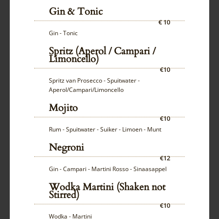
Gin & Tonic
€ 10
Gin - Tonic
Spritz (Aperol / Campari /
Limoncello)
€10
Spritz van Prosecco - Spuitwater -
Aperol/Campari/Limoncello
Mojito
€10
Rum - Spuitwater - Suiker - Limoen - Munt
Negroni
€12
Gin - Campari - Martini Rosso - Sinaasappel
Wodka Martini (Shaken not
Stirred)
€10
Wodka - Martini