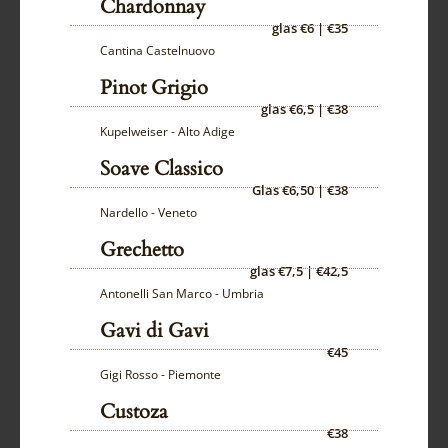
Chardonnay
glas €6 | €35
Cantina Castelnuovo
Pinot Grigio
glas €6,5 | €38
Kupelweiser - Alto Adige
Soave Classico
Glas €6,50 | €38
Nardello - Veneto
Grechetto
glas €7,5 | €42,5
Antonelli San Marco - Umbria
Gavi di Gavi
€45
Gigi Rosso - Piemonte
Custoza
€38