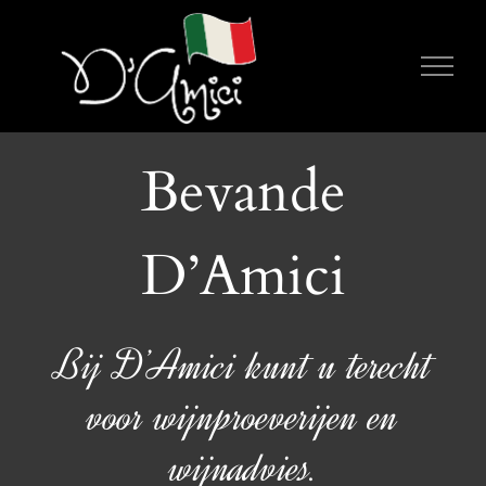
Ga
naar
inhoud
Bevande
D’Amici
Bij D’Amici kunt u terecht
voor wijnproeverijen en
wijnadvies.