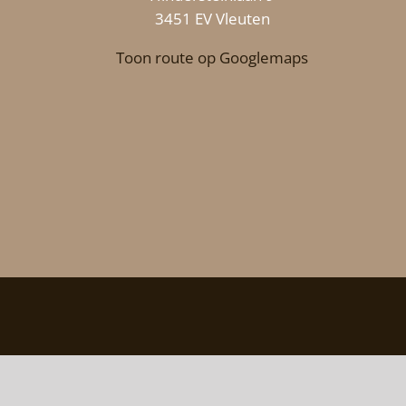
3451 EV Vleuten
Toon route op Googlemaps