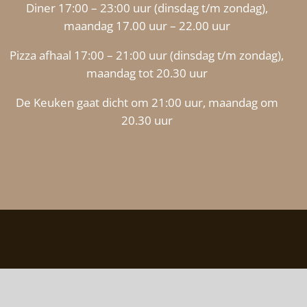
Diner 17:00 – 23:00 uur (dinsdag t/m zondag),
maandag 17.00 uur – 22.00 uur
Pizza afhaal 17:00 – 21:00 uur (dinsdag t/m zondag),
maandag tot 20.30 uur
De Keuken gaat dicht om 21:00 uur, maandag om
20.30 uur