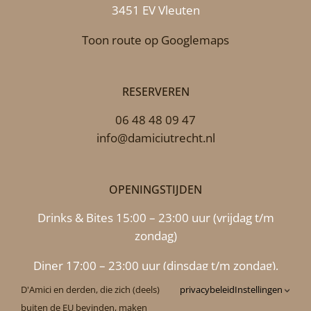
3451 EV Vleuten
Toon route op Googlemaps
RESERVEREN
06 48 48 09 47
info@damiciutrecht.nl
OPENINGSTIJDEN
Drinks & Bites 15:00 – 23:00 uur (vrijdag t/m
zondag)
Diner 17:00 – 23:00 uur (dinsdag t/m zondag),
maandag 17.00 uur – 22.00 uur
D'Amici en derden, die zich (deels)
privacybeleid
Instellingen
buiten de EU bevinden, maken