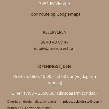
3451 EV Vleuten
Toon route op Googlemaps
RESERVEREN
06 48 48 09 47
info@damiciutrecht.nl
OPENINGSTIJDEN
Drinks & Bites 15:00 – 23:00 uur (vrijdag t/m
zondag)
Diner 17:00 – 23:00 uur (dinsdag t/m zondag),
maandag 17.00 uur – 22.00 uur
D'Amici en derden, die zich (deels)
privacybeleid
Instellingen
buiten de EU bevinden, maken