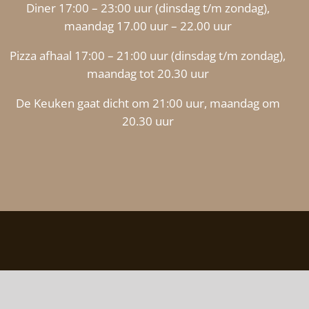
Diner 17:00 – 23:00 uur (dinsdag t/m zondag),
maandag 17.00 uur – 22.00 uur
Pizza afhaal 17:00 – 21:00 uur (dinsdag t/m zondag),
maandag tot 20.30 uur
De Keuken gaat dicht om 21:00 uur, maandag om
20.30 uur