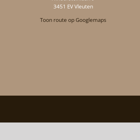
3451 EV Vleuten
Toon route op Googlemaps