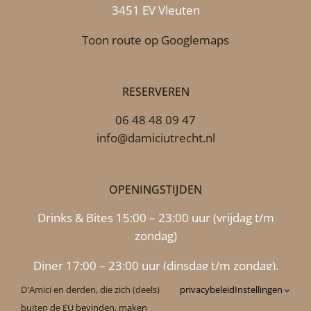
3451 EV Vleuten
Toon route op Googlemaps
RESERVEREN
06 48 48 09 47
info@damiciutrecht.nl
OPENINGSTIJDEN
Drinks & Bites 15:00 – 23:00 uur (vrijdag t/m
zondag)
Diner 17:00 – 23:00 uur (dinsdag t/m zondag),
maandag 17.00 uur – 22.00 uur
D'Amici en derden, die zich (deels)
privacybeleid
Instellingen
buiten de EU bevinden, maken