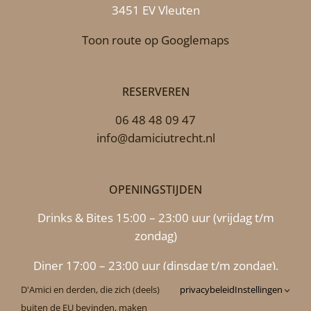
3451 EV Vleuten
Toon route op Googlemaps
RESERVEREN
06 48 48 09 47
info@damiciutrecht.nl
OPENINGSTIJDEN
Drinks & Bites 15:00 – 23:00 uur (vrijdag t/m
zondag)
Diner 17:00 – 23:00 uur (dinsdag t/m zondag),
maandag 17.00 uur – 22.00 uur
D'Amici en derden, die zich (deels)
privacybeleid
Instellingen
buiten de EU bevinden, maken