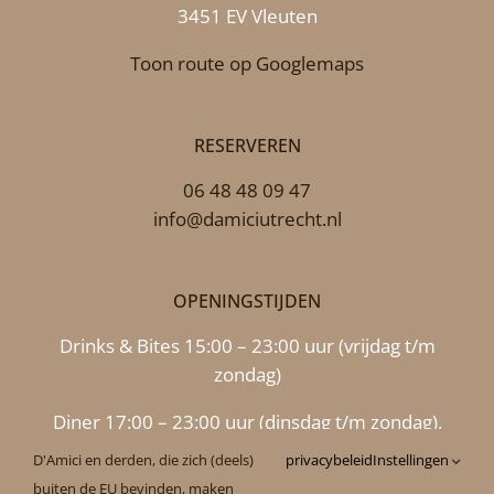
3451 EV Vleuten
Toon route op Googlemaps
RESERVEREN
06 48 48 09 47
info@damiciutrecht.nl
OPENINGSTIJDEN
Drinks & Bites 15:00 – 23:00 uur (vrijdag t/m
zondag)
Diner 17:00 – 23:00 uur (dinsdag t/m zondag),
maandag 17.00 uur – 22.00 uur
D'Amici en derden, die zich (deels)
privacybeleid
Instellingen
buiten de EU bevinden, maken